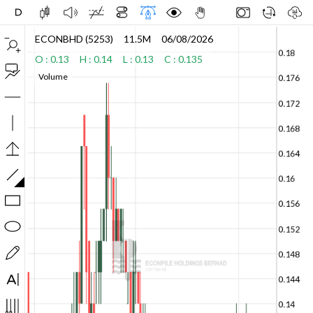
ECONBHD (5253)
11.5M
06/08/2026
O : 0.13
H : 0.14
L : 0.13
C : 0.135
Volume